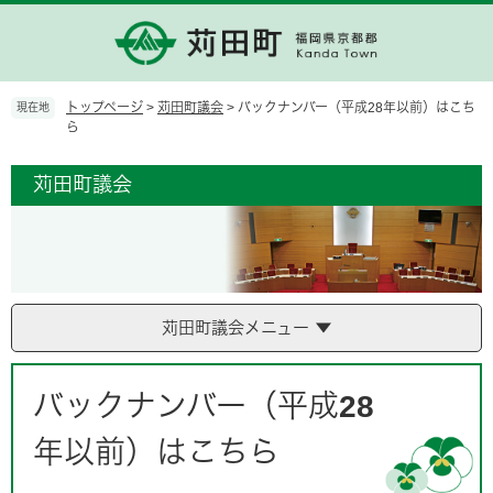
ペ
メ
ー
ニ
ジ
ュ
の
ー
先
を
トップページ
>
苅田町議会
>
バックナンバー（平成28年以前）はこち
現在地
頭
飛
ら
で
ば
す。
し
苅田町議会
て
本
文
へ
苅田町議会メニュー
本
文
バックナンバー（平成28
年以前）はこちら