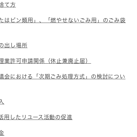
捨て方
たはビン類用」、「燃やせないごみ用」のごみ袋
の出し場所
理業許可申請関係（休止兼廃止届）
議会における「次期ごみ処理方式」の検討につい
入
活用したリユース活動の促進
金