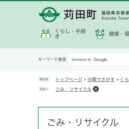
ペ
メ
メ
検
お
ー
ニ
ニ
索
す
ジ
ュ
ュ
す
す
の
ー
ー
る
め
先
を
くらし・手続
情
健康・
き
頭
飛
報
で
ば
す。
し
Google
て
キーワード検索
カ
本
ス
文
タ
へ
トップページ
>
分類でさがす
>
くら
現在地
ム
ごみ・リサイクル
足あと
検
索
本
文
ごみ・リサイクル