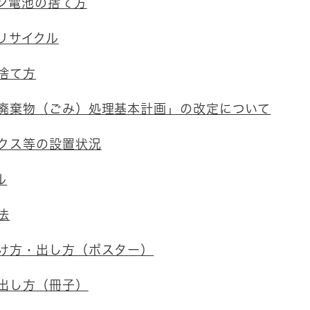
ン電池の捨て方
リサイクル
捨て方
廃棄物（ごみ）処理基本計画」の改定について
クス等の設置状況
ル
法
け方・出し方（ポスター）
出し方（冊子）