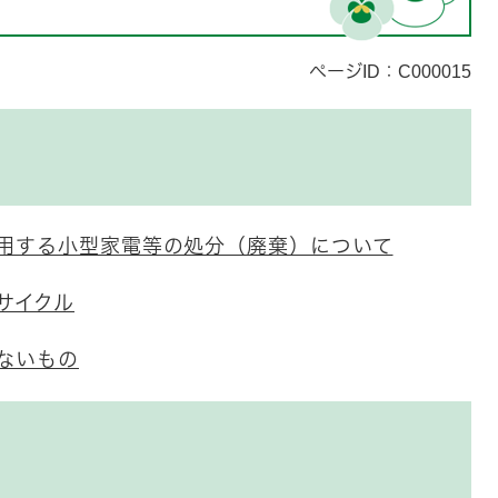
ページID：C000015
用する小型家電等の処分（廃棄）について
サイクル
ないもの