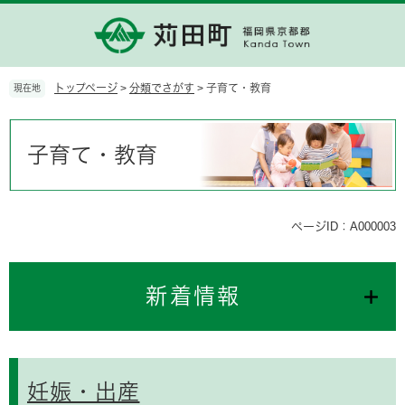
ペ
メ
ー
ニ
ジ
ュ
の
ー
先
を
トップページ
>
分類でさがす
>
子育て・教育
現在地
頭
飛
で
ば
本
す。
し
文
子育て・教育
て
本
文
へ
ページID：A000003
新着情報
妊娠・出産