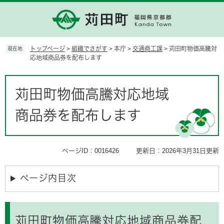
ペ
メ
ー
ニ
ジ
ュ
の
ー
先
を
トップページ
>
組織でさがす
>
本庁
>
交通商工課
>
苅田町物価高騰対
現在地
頭
飛
応地域商品券を配布します
で
ば
す。
し
本
て
文
苅田町物価高騰対応地域
本
文
商品券を配布します
へ
ページID：0016426
更新日：2026年3月31日更新
ページ内目次
苅田町物価高騰対応地域商品券配