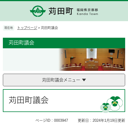
ペ
メ
ー
ニ
ジ
ュ
の
ー
先
を
トップページ
>
苅田町議会
現在地
頭
飛
で
ば
苅田町議会
す。
し
て
本
文
へ
苅田町議会メニュー
本
文
苅田町議会
ページID：0003947
更新日：2024年1月19日更新