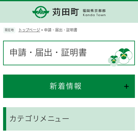
ペ
メ
ー
ニ
ジ
ュ
の
ー
先
を
トップページ
>
申請・届出・証明書
現在地
頭
飛
で
ば
本
す。
し
文
申請・届出・証明書
て
本
文
へ
新着情報
カテゴリメニュー