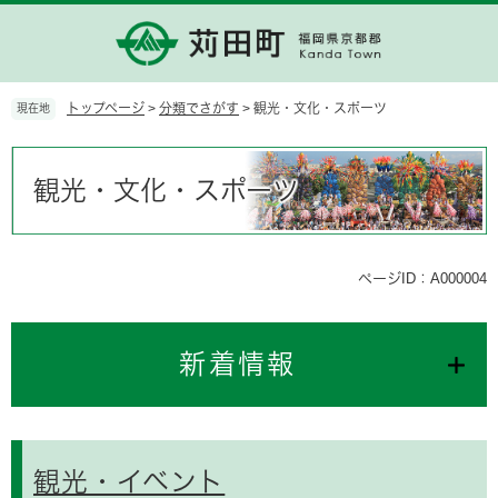
ペ
メ
ー
ニ
ジ
ュ
の
ー
先
を
トップページ
>
分類でさがす
>
観光・文化・スポーツ
現在地
頭
飛
で
ば
本
す。
し
文
観光・文化・スポーツ
て
本
文
へ
ページID：A000004
新着情報
観光・イベント