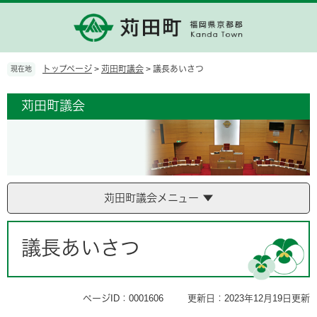
ペ
メ
ー
ニ
ジ
ュ
の
ー
先
を
トップページ
>
苅田町議会
>
議長あいさつ
現在地
頭
飛
で
ば
苅田町議会
す。
し
て
本
文
へ
苅田町議会メニュー
本
文
議長あいさつ
ページID：0001606
更新日：2023年12月19日更新