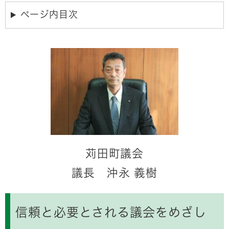
ページ内目次
苅田町議会
議長 沖永 義樹
信頼と必要とされる議会をめざし