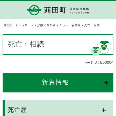
ペ
メ
ー
ニ
ジ
ュ
の
ー
先
を
トップページ
>
分類でさがす
>
くらし・手続き
>
死亡・相続
現在地
頭
飛
で
ば
本
す。
し
文
死亡・相続
て
本
文
へ
ページID：B000004
新着情報
死亡届