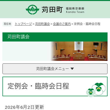
ペ
メ
ー
ニ
ジ
ュ
の
ー
先
を
トップページ
>
苅田町議会
>
会議のご案内
>
定例会・臨時会日程
現在地
頭
飛
で
ば
苅田町議会
す。
し
て
本
文
へ
苅田町議会メニュー
本
文
定例会・臨時会日程
2026年6月2日更新