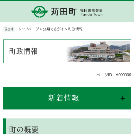
ペ
メ
ー
ニ
ジ
ュ
の
ー
先
を
トップページ
>
分類でさがす
>
町政情報
現在地
頭
飛
で
ば
本
す。
し
文
町政情報
て
本
文
へ
ページID：A000006
新着情報
町の概要