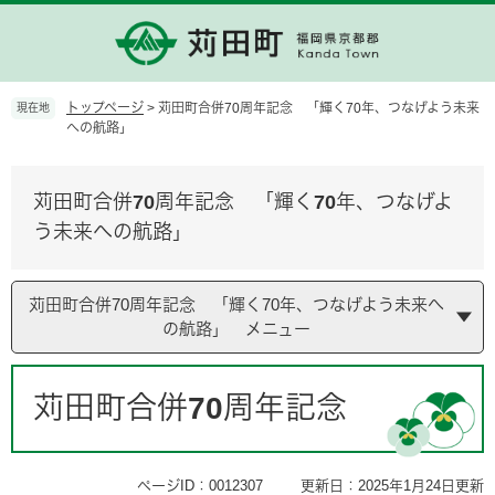
ペ
メ
ー
ニ
ジ
ュ
の
ー
先
を
トップページ
>
苅田町合併70周年記念 「輝く70年、つなげよう未来
現在地
頭
飛
への航路」
で
ば
す。
し
て
苅田町合併70周年記念 「輝く70年、つなげよ
本
う未来への航路」
文
へ
苅田町合併70周年記念 「輝く70年、つなげよう未来へ
の航路」 メニュー
本
文
苅田町合併70周年記念
ページID：0012307
更新日：2025年1月24日更新