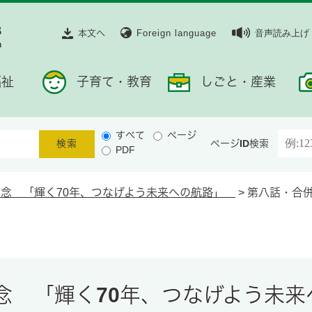
本文へ
Foreign language
音声読み上げ
福祉
子育て・教育
しごと・産業
すべて
ページ
ページID検索
PDF
記念 「輝く70年、つなげよう未来への航路」
>
第八話・合
記念 「輝く70年、つなげよう未