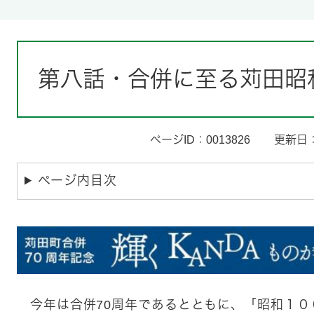
本
文
第八話・合併に至る苅田昭
ページID：0013826
更新日：
ページ内目次
今年は合併70周年であるとともに、「昭和１０