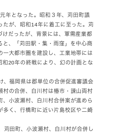
和元年となった。昭和３年、苅田町議
ったが、昭和14年に着工に至った。苅
づけだったが、背景には、軍需産業都
ると、「苅田駅・集・雨窪」を中心商
の一大都市圏を建設し、工業地帯には
昭和20年の終戦により、幻の計画とな
け、福岡県は郡単位の合併促進審議会
瀬村の合併、白川村は椿市・諌山両村
町、小波瀬村、白川村合併案が進めら
が多く、行橋町に近い片島校区や二崎
、苅田町、小波瀬村、白川村が合併し