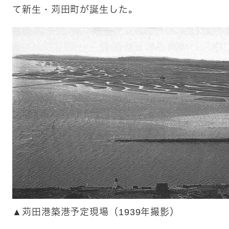
て新生・苅田町が誕生した。
​▲苅田港築港予定現場（1939年撮影）