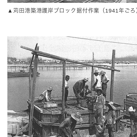
​​​▲​苅田港築港護岸ブロック据付作業（1941年ごろ