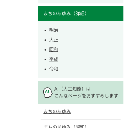
まちのあゆみ（詳細）
明治
大正
昭和
平成
令和
AI（人工知能）は
こんなページをおすすめします
まちのあゆみ
まちのあゆみ（昭和）