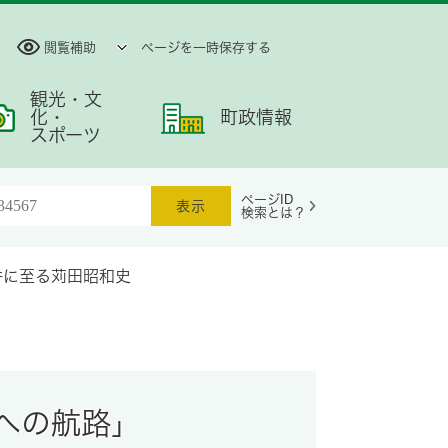
閲覧補助
ページを一時保存する
観光・文
化・
町政情報
スポーツ
ページID
検索とは？
併に至る苅田昭和史
来への航路」