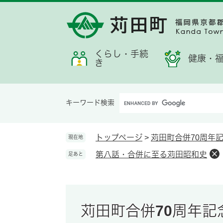
ペ
メ
メ
検
お
ー
ニ
ニ
索
す
ジ
ュ
ュ
す
す
の
ー
ー
る
め
先
を
くらし・手続
情
健康・
き
頭
飛
報
で
ば
す。
し
Google
て
キーワード検索
カ
本
ス
文
タ
へ
トップページ
>
苅田町合併70周年
現在地
ム
第八話・合併に至る苅田昭和史
足あと
検
索
苅田町合併70周年