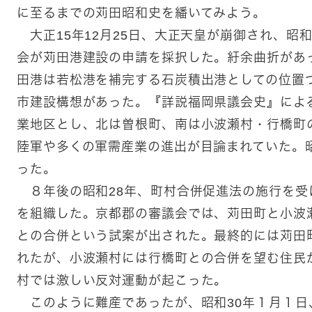
に至るまでの苅田昭和史を繙いてみよう。
大正15年12月25日、大正天皇が崩御され、昭
会が苅田港建設の申請を採択した。紆余曲折があ
田港は若松港を補完する石炭積出港としての位置
市建設構想があった。『詳説福岡県議会史』によ
業地区とし、北は曽根町、南は小波瀬村・行橋町
陸軍や多くの軍需産業の進出が目論まれていた。
った。
８年後の昭和28年、町村合併促進法の施行を受
を組織した。京都郡の審議会では、苅田町と小波
との合併という試案が出された。最終的には苅田
れたが、小波瀬村には行橋町との合併を望む住民
村では激しい反対運動が起こった。
このように難産であったが、昭和30年１月１日