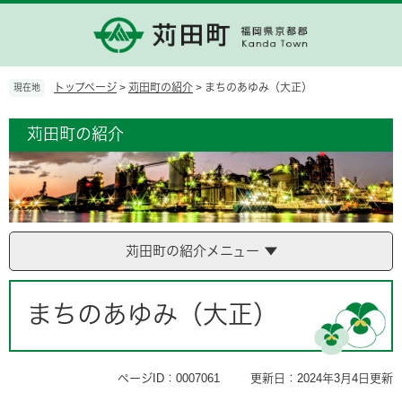
ペ
メ
ー
ニ
ジ
ュ
の
ー
先
を
トップページ
>
苅田町の紹介
>
まちのあゆみ（大正）
現在地
頭
飛
で
ば
苅田町の紹介
す。
し
て
本
文
へ
苅田町の紹介メニュー
本
文
まちのあゆみ（大正）
ページID：0007061
更新日：2024年3月4日更新