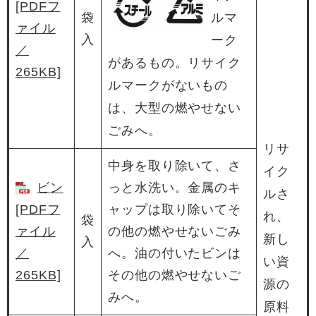
[PDFフ
袋
ルマ
ァイル
入
ーク
／
があるもの。リサイク
265KB]
ルマークがないもの
は、大型の燃やせない
ごみへ。
リサ
中身を取り除いて、さ
イク
ビン
っと水洗い。金属のキ
ルさ
[PDFフ
ャップは取り除いてそ
れ、
袋
ァイル
の他の燃やせないごみ
新し
入
／
へ。油の付いたビンは
い資
265KB]
その他の燃やせないご
源の
みへ。
原料