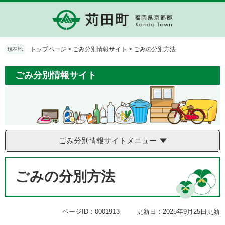
ペ
メ
ー
ニ
ジ
ュ
の
ー
先
を
トップページ
>
ごみ分別情報サイト
>
ごみの分別方法
現在地
頭
飛
で
ば
ごみ分別情報サイト
す。
し
て
本
文
へ
ごみ分別情報サイトメニュー
本
文
ごみの分別方法
ページID：0001913
更新日：2025年9月25日更新