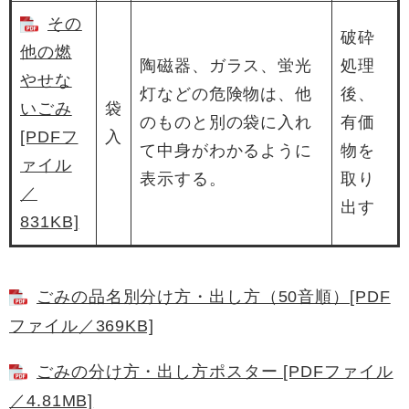
その
破砕
他の燃
陶磁器、ガラス、蛍光
処理
やせな
灯などの危険物は、他
後、
いごみ
袋
のものと別の袋に入れ
有価
[PDFフ
入
て中身がわかるように
物を
ァイル
表示する。
取り
／
出す
831KB]
ごみの品名別分け方・出し方（50音順）[PDF
ファイル／369KB]
ごみの分け方・出し方ポスター [PDFファイル
／4.81MB]