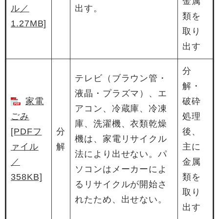
金属
ル／
出す。
類を
1.27MB]
取り
出す
分
テレビ（ブラウン管・
解・
液晶・プラズマ）、エ
家電
破砕
アコン、冷蔵庫、冷凍
ごみ
処理
庫、洗濯機、衣類乾燥
[PDFフ
分
後、
機は、家電リサイクル
ァイル
解
主に
法により出せない。パ
／
金属
ソコンはメーカーによ
358KB]
類を
るリサイクルが開始さ
取り
れたため、出せない。
出す