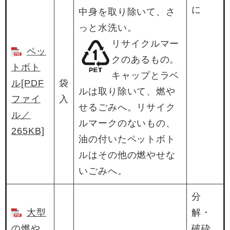
に
中身を取り除いて、さ
っと水洗い。
リサイクルマー
ペッ
クのあるもの。
トボト
キャップとラベ
ル[PDF
袋
ルは取り除いて、燃や
ファイ
入
せるごみへ。リサイク
ル／
ルマークのないもの、
265KB]
油の付いたペットボト
ルはその他の燃やせな
いごみへ。
分
大型
解・
の燃や
破砕