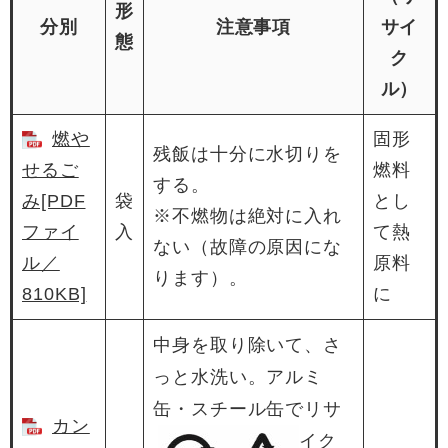
形
分別
注意事項
サイ
態
ク
ル）
燃や
固形
残飯は十分に水切りを
せるご
燃料
する。
み[PDF
袋
とし
※不燃物は絶対に入れ
ファイ
入
て熱
ない（故障の原因にな
ル／
原料
ります）。
810KB]
に
中身を取り除いて、さ
っと水洗い。アルミ
缶・スチール缶
でリサ
カン
イク