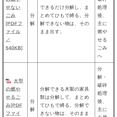
せない
できるだけ分解し、ま
処理
ごみ
分
とめてひもで縛る。分
後、
[PDFフ
解
解できない物は、その
主に
ァイル
まま出す。
燃や
／
せる
540KB]
ごみ
へ
分
解・
大型
破砕
の燃や
分解できる木製の家具
処理
せるご
類は分解して、まとめ
分
後、
み[PDF
てひもで縛る。分解で
解
主に
ファイ
きない物は、そのまま