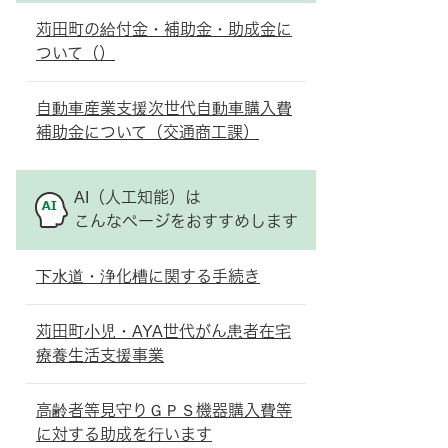
苅田町の給付金・補助金・助成金に
ついて（）
自動車産業支援次世代自動車購入費
補助金について（交通商工課）
AI（人工知能）は
こんなページをおすすめします
下水道・浄化槽に関する手続き
苅田町小児・AYA世代がん患者在宅
療養生活支援事業
高齢者等見守りＧＰＳ機器購入費等
に対する助成を行います