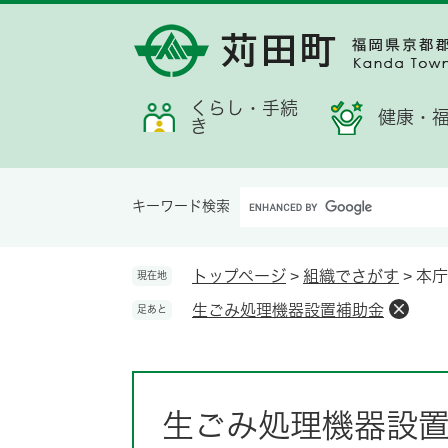
ペ
メ
メ
検
お
ー
ニ
ニ
索
す
ジ
ュ
ュ
す
す
の
ー
ー
る
め
先
を
くらし・手続
情
健康・
き
頭
飛
報
で
ば
す。
し
Google
て
キーワード検索
カ
本
ス
文
タ
へ
トップページ
>
組織でさがす
>
本庁
現在地
ム
生ごみ処理機器設置補助金
足あと
検
索
本
文
生ごみ処理機器設