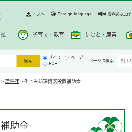
本文へ
Foreign language
音声読み上げ
福祉
子育て・教育
しごと・産業
すべて
ページ
ページID検索
PDF
>
環境課
>
生ごみ処理機器設置補助金
置補助金