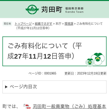
ペ
メ
ー
ニ
ジ
ュ
の
ー
先
を
トップページ
>
組織でさがす
>
本庁
>
環境課
>
ごみ有料化について
現在地
頭
飛
（平成27年11月12日答申）
で
ば
す。
し
本
て
文
ごみ有料化について（平
本
文
成27年11月12日答申）
へ
ページID：0001965
更新日：2023年12月19日更新
ページ内目次
町では、「
苅田町一般廃棄物（ごみ）処理基本