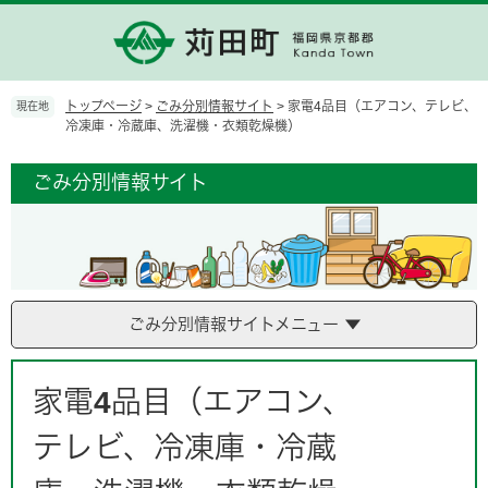
ペ
メ
ー
ニ
ジ
ュ
の
ー
先
を
トップページ
>
ごみ分別情報サイト
>
家電4品目（エアコン、テレビ、
現在地
頭
飛
冷凍庫・冷蔵庫、洗濯機・衣類乾燥機）
で
ば
す。
し
ごみ分別情報サイト
て
本
文
へ
ごみ分別情報サイトメニュー
本
文
家電4品目（エアコン、
テレビ、冷凍庫・冷蔵