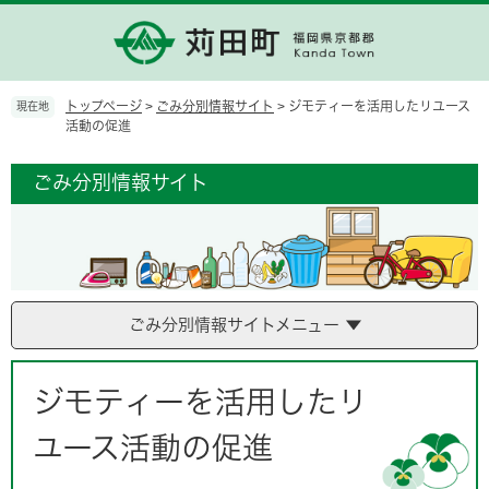
ペ
メ
ー
ニ
ジ
ュ
の
ー
先
を
トップページ
>
ごみ分別情報サイト
>
ジモティーを活用したリユース
現在地
頭
飛
活動の促進
で
ば
す。
し
ごみ分別情報サイト
て
本
文
へ
ごみ分別情報サイトメニュー
本
文
ジモティーを活用したリ
ユース活動の促進