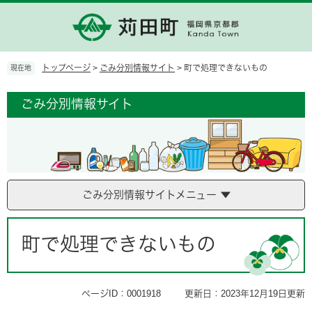
ペ
メ
ー
ニ
ジ
ュ
の
ー
先
を
トップページ
>
ごみ分別情報サイト
>
町で処理できないもの
現在地
頭
飛
で
ば
ごみ分別情報サイト
す。
し
て
本
文
へ
ごみ分別情報サイトメニュー
本
文
町で処理できないもの
ページID：0001918
更新日：2023年12月19日更新