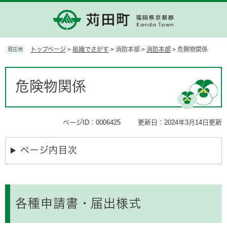
ペ
メ
ー
ニ
ジ
ュ
の
ー
先
を
トップページ
>
組織でさがす
>
消防本部
>
消防本部
>
危険物関係
現在地
頭
飛
で
ば
本
す。
し
文
危険物関係
て
本
文
へ
ページID：0006425
更新日：2024年3月14日更新
ページ内目次
各種申請書・届出様式