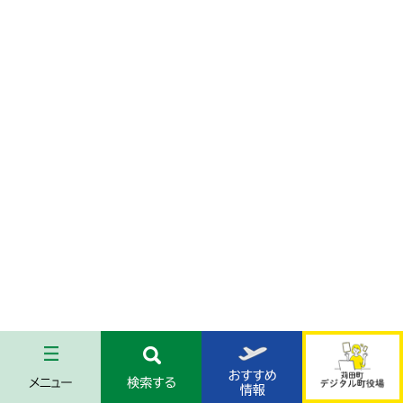
メ
検
お
苅
ニ
索
す
田
ュ
す
す
町
ー
る
め
デ