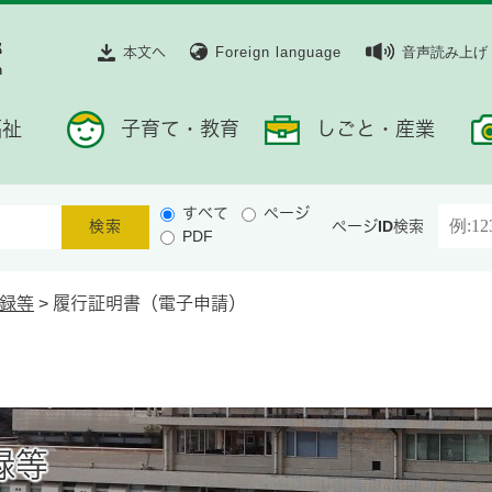
本文へ
Foreign language
音声読み上げ
福祉
子育て・教育
しごと・産業
すべて
ページ
ページID検索
PDF
録等
>
履行証明書（電子申請）
録等