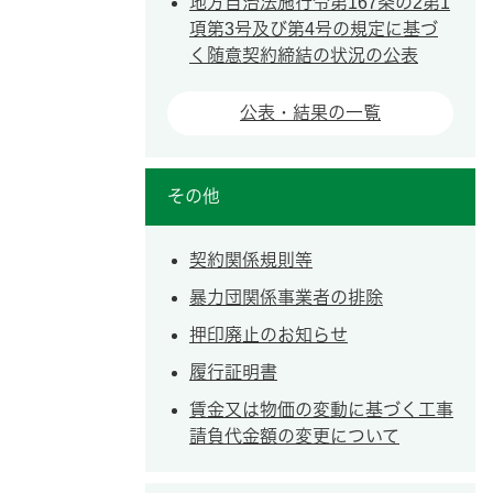
地方自治法施行令第167条の2第1
項第3号及び第4号の規定に基づ
く随意契約締結の状況の公表
公表・結果の一覧
その他
契約関係規則等
暴力団関係事業者の排除
押印廃止のお知らせ
履行証明書
賃金又は物価の変動に基づく工事
請負代金額の変更について