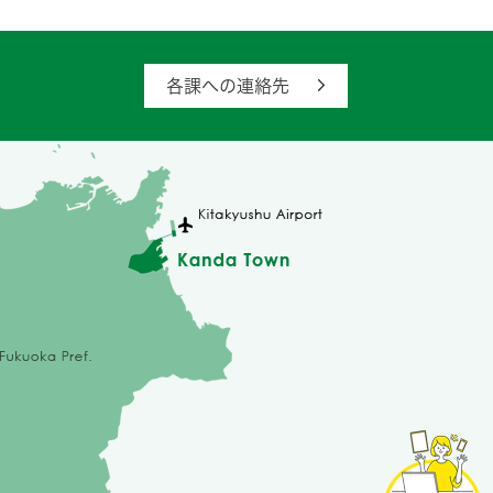
各課への連絡先
苅
田