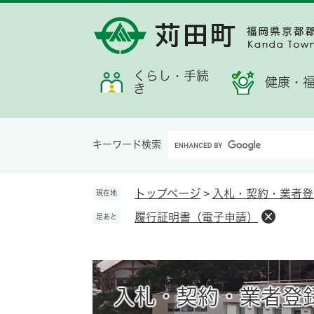
ペ
メ
メ
検
お
ー
ニ
ニ
索
す
ジ
ュ
ュ
す
す
の
ー
ー
る
め
先
を
くらし・手続
情
健康・
き
頭
飛
報
で
ば
す。
し
Google
て
キーワード検索
カ
本
ス
文
タ
へ
トップページ
>
入札・契約・業者登
現在地
ム
履行証明書（電子申請）
足あと
検
索
入札・契約・業者登