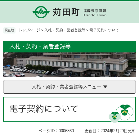
ペ
メ
ー
ニ
ジ
ュ
の
ー
先
を
トップページ
>
入札・契約・業者登録等
>
電子契約について
現在地
頭
飛
で
ば
入札・契約・業者登録等
す。
し
て
本
文
へ
入札・契約・業者登録等メニュー
本
文
電子契約について
ページID：0006860
更新日：2024年2月29日更新