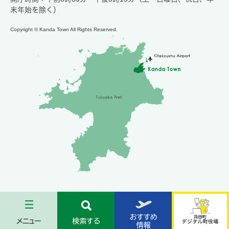
末年始を除く）
Copyright © Kanda Town All Rights Reserved.
メ
検
お
苅
ニ
索
す
田
ュ
す
す
町
ー
る
め
デ