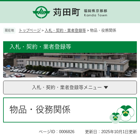
ペ
メ
ー
ニ
ジ
ュ
の
ー
先
を
トップページ
>
入札・契約・業者登録等
>
物品・役務関係
現在地
頭
飛
で
ば
入札・契約・業者登録等
す。
し
て
本
文
へ
入札・契約・業者登録等メニュー
本
文
物品・役務関係
ページID：0006826
更新日：2025年10月1日更新