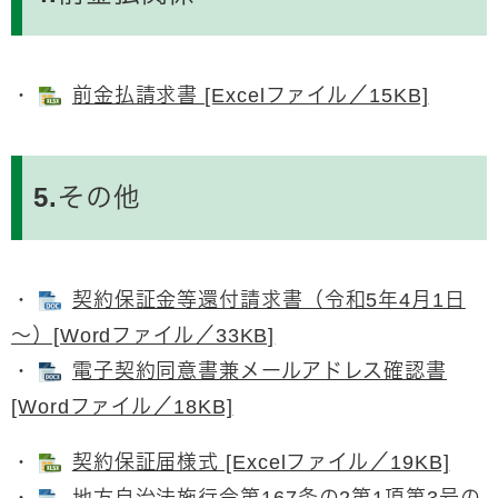
・
前金払請求書 [Excelファイル／15KB]
5.その他
・
契約保証金等還付請求書（令和5年4月1日
～）[Wordファイル／33KB]
​・
電子契約同意書兼メールアドレス確認書
[Wordファイル／18KB]
・
契約保証届様式 [Excelファイル／19KB]
​・
地方自治法施行令第167条の2第1項第3号の