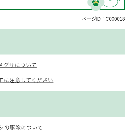
ページID：C000018
メグサについて
モに注意してください
シの駆除について