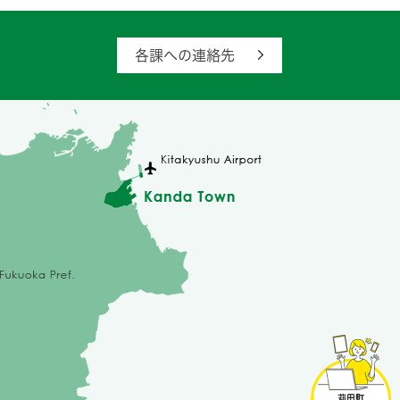
各課への連絡先
苅
田
町