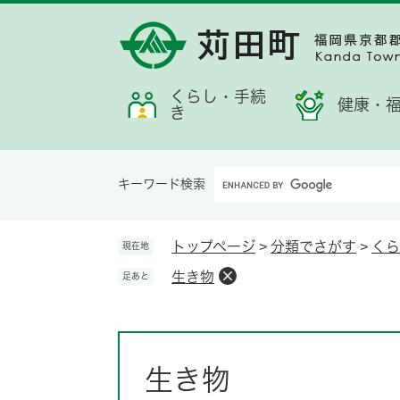
ペ
メ
メ
検
お
ー
ニ
ニ
索
す
ジ
ュ
ュ
す
す
の
ー
ー
る
め
先
を
くらし・手続
情
健康・
き
頭
飛
報
で
ば
す。
し
Google
て
キーワード検索
カ
本
ス
文
タ
へ
トップページ
>
分類でさがす
>
くら
現在地
ム
生き物
足あと
検
索
本
文
生き物