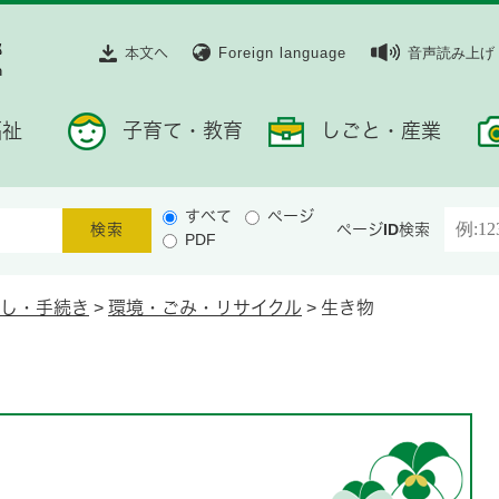
本文へ
Foreign language
音声読み上げ
福祉
子育て・教育
しごと・産業
すべて
ページ
ページID検索
PDF
し・手続き
>
環境・ごみ・リサイクル
>
生き物