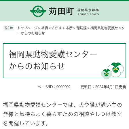
ペ
メ
ー
ニ
ジ
ュ
の
ー
先
を
トップページ
>
組織でさがす
>
本庁
>
環境課
>
福岡県動物愛護センタ
現在地
頭
飛
ーからのお知らせ
で
ば
す。
し
本
て
文
福岡県動物愛護センター
本
文
からのお知らせ
へ
ページID：0002002
更新日：2024年4月1日更新
福岡県動物愛護センターでは、犬や猫が飼い主の
皆様と気持ちよく暮らすための相談やしつけ教室
を開催しています。