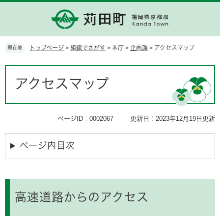
ペ
メ
ー
ニ
ジ
ュ
の
ー
先
を
トップページ
>
組織でさがす
>
本庁
>
企画課
>
アクセスマップ
現在地
頭
飛
で
ば
本
す。
し
文
アクセスマップ
て
本
文
へ
ページID：0002067
更新日：2023年12月19日更新
ページ内目次
高速道路からのアクセス