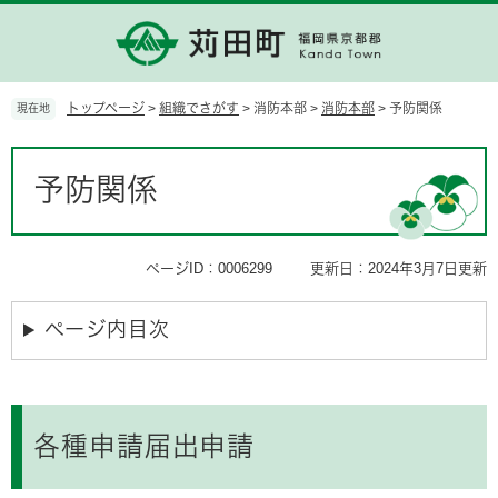
ペ
メ
ー
ニ
ジ
ュ
の
ー
先
を
トップページ
>
組織でさがす
>
消防本部
>
消防本部
>
予防関係
現在地
頭
飛
で
ば
本
す。
し
文
予防関係
て
本
文
へ
ページID：0006299
更新日：2024年3月7日更新
ページ内目次
各種申請届出申請