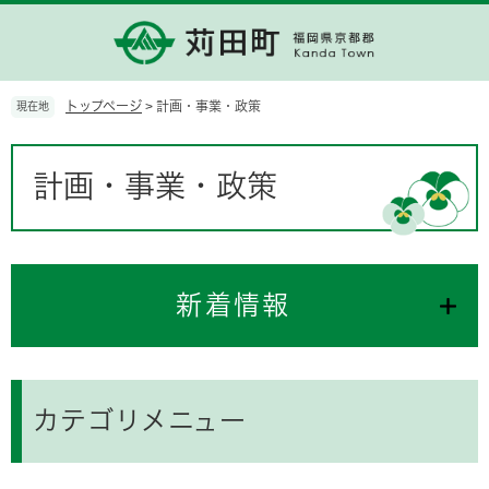
ペ
メ
ー
ニ
ジ
ュ
の
ー
先
を
トップページ
>
計画・事業・政策
現在地
頭
飛
で
ば
本
す。
し
文
計画・事業・政策
て
本
文
へ
新着情報
カテゴリメニュー