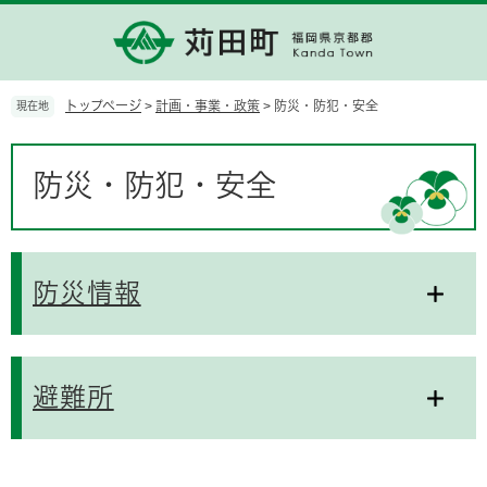
ペ
メ
ー
ニ
ジ
ュ
の
ー
先
を
トップページ
>
計画・事業・政策
>
防災・防犯・安全
現在地
頭
飛
で
ば
本
す。
し
文
防災・防犯・安全
て
本
文
へ
防災情報
避難所