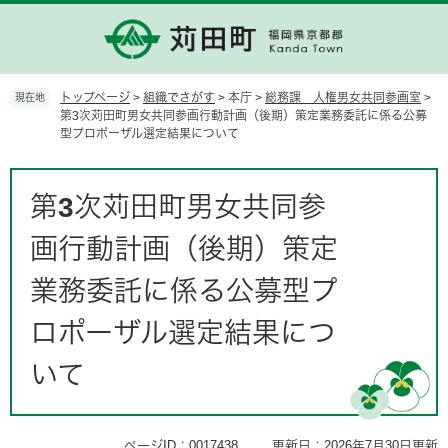
ペ
メ
ー
ニ
ジ
ュ
の
ー
先
を
トップページ
>
組織でさがす
>
本庁
>
総務課 人権男女共同参画室
>
現在地
頭
飛
第3次苅田町男女共同参画行動計画（後期）策定業務委託に係る公募
型プロポーザル選定結果について
で
ば
す。
し
て
本
本
文
第3次苅田町男女共同参
文
へ
画行動計画（後期）策定
業務委託に係る公募型プ
ロポーザル選定結果につ
いて
ページID：0017438
更新日：2026年7月30日更新