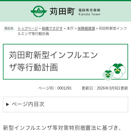
ペ
メ
ー
ニ
ジ
ュ
の
ー
先
を
トップページ
>
組織でさがす
>
本庁
>
保険健康課
>
苅田町新型インフ
現在地
頭
飛
ルエンザ等行動計画
で
ば
す。
し
本
て
文
苅田町新型インフルエン
本
文
ザ等行動計画
へ
ページID：0001291
更新日：2026年3月9日更新
ページ内目次
新型インフルエンザ等対策特別措置法に基づき、