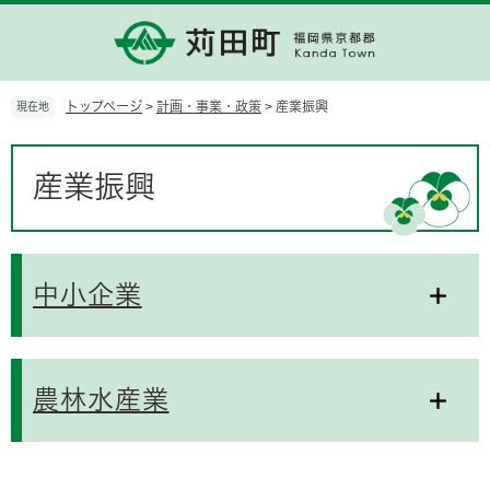
ペ
メ
ー
ニ
ジ
ュ
の
ー
先
を
トップページ
>
計画・事業・政策
>
産業振興
現在地
頭
飛
で
ば
本
す。
し
文
産業振興
て
本
文
へ
中小企業
農林水産業