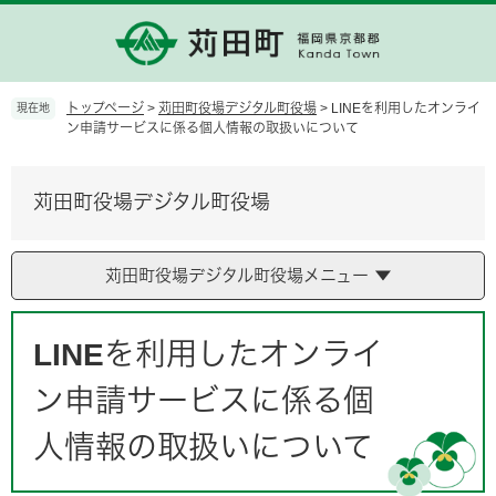
ペ
メ
ー
ニ
ジ
ュ
の
ー
先
を
トップページ
>
苅田町役場デジタル町役場
>
LINEを利用したオンライ
現在地
頭
飛
ン申請サービスに係る個人情報の取扱いについて
で
ば
す。
し
て
苅田町役場デジタル町役場
本
文
へ
苅田町役場デジタル町役場メニュー
本
文
LINEを利用したオンライ
ン申請サービスに係る個
人情報の取扱いについて