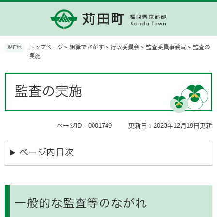
ペ
メ
ー
ニ
ジ
ュ
の
ー
先
を
トップページ
>
組織でさがす
>
行政委員会
>
監査委員事務局
>
監査の
現在地
頭
飛
実施
で
ば
す。
し
本
て
文
監査の実施
本
文
へ
ページID：0001749
更新日：2023年12月19日更新
ページ内目次
一般的な監査等のながれ