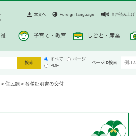
本文へ
Foreign language
音声読み上げ
福祉
子育て・教育
しごと・産業
すべて
ページ
ページID検索
PDF
>
住民課
>
各種証明書の交付