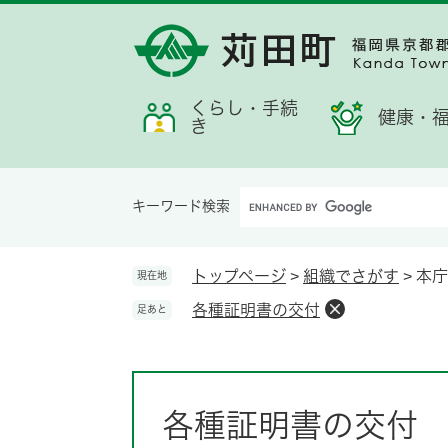
ペ
メ
メ
検
お
ー
ニ
ニ
索
す
ジ
ュ
ュ
す
す
の
ー
ー
る
め
先
を
くらし・手続
情
健康・
き
頭
飛
報
で
ば
す。
し
Google
て
キーワード検索
カ
本
ス
文
タ
へ
トップページ
>
組織でさがす
>
本庁
現在地
ム
各種証明書の交付
足あと
検
索
本
文
各種証明書の交付