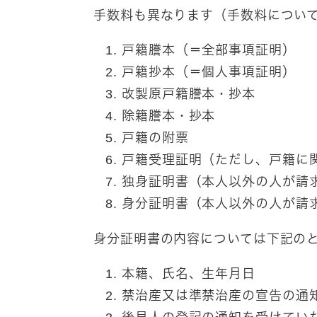
手数料も異なります（手数料につい
戸籍謄本（＝全部事項証明）
戸籍抄本（＝個人事項証明）
改製原戸籍謄本・抄本
除籍謄本・抄本
戸籍の附票
戸籍受理証明（
ただし、戸籍に
独身証明書（
本人以外の人
が請
身分証明書（
本人以外の人
が請
身分証明書の内容については下記の
本籍、氏名、生年月日
禁治産又は準禁治産の宣告の通