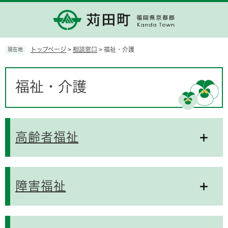
ペ
メ
ー
ニ
ジ
ュ
の
ー
先
を
トップページ
>
相談窓口
>
福祉・介護
現在地
頭
飛
で
ば
本
す。
し
文
福祉・介護
て
本
文
へ
高齢者福祉
障害福祉