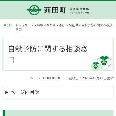
ペ
メ
ー
ニ
ジ
ュ
の
ー
先
を
トップページ
>
組織でさがす
>
本庁
>
福祉課
>
自殺予防に関する相談
現在地
頭
飛
窓口
で
ば
す。
し
本
て
文
自殺予防に関する相談窓
本
文
口
へ
ページID：0001218
更新日：2023年12月19日更新
ページ内目次