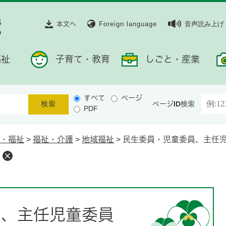
本文へ
Foreign language
音声読み上げ
福祉
子育て・教育
しごと・産業
すべて
ページ
ページID検索
PDF
・福祉
>
福祉・介護
>
地域福祉
>
民生委員・児童委員、主任
員、主任児童委員