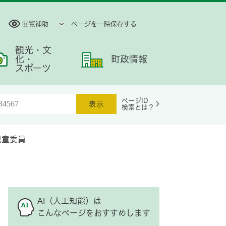
閲覧補助
ページを一時保存する
観光・文
化・
町政情報
スポーツ
ページID
検索とは？
児童委員
AI（人工知能）は
こんなページをおすすめします