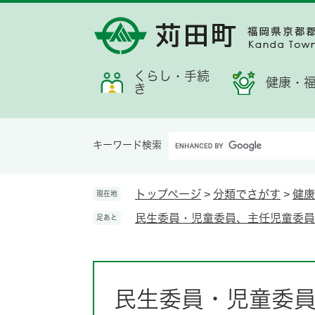
ペ
メ
メ
検
お
ー
ニ
ニ
索
す
ジ
ュ
ュ
す
す
の
ー
ー
る
め
先
を
くらし・手続
情
健康・
き
頭
飛
報
で
ば
す。
し
Google
て
キーワード検索
カ
本
ス
文
タ
へ
トップページ
>
分類でさがす
>
健康
現在地
ム
民生委員・児童委員、主任児童委員
足あと
検
索
本
文
民生委員・児童委