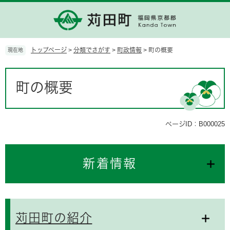
ペ
メ
ー
ニ
ジ
ュ
の
ー
先
を
トップページ
>
分類でさがす
>
町政情報
>
町の概要
現在地
頭
飛
で
ば
本
す。
し
文
町の概要
て
本
文
へ
ページID：B000025
新着情報
苅田町の紹介