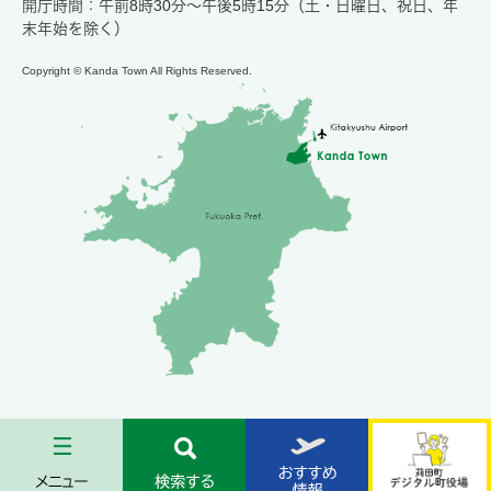
開庁時間：午前8時30分～午後5時15分（土・日曜日、祝日、年
末年始を除く）
Copyright © Kanda Town All Rights Reserved.
メ
検
お
苅
ニ
索
す
田
ュ
す
す
町