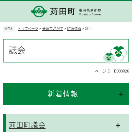
ペ
メ
ー
ニ
ジ
ュ
の
ー
先
を
トップページ
>
分類でさがす
>
町政情報
>
議会
現在地
頭
飛
で
ば
本
す。
し
文
議会
て
本
文
へ
ページID：B000026
新着情報
苅田町議会