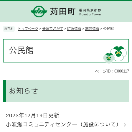
ペ
メ
ー
ニ
ジ
ュ
の
ー
先
を
トップページ
>
分類でさがす
>
町政情報
>
施設情報
>
公民館
現在地
頭
飛
で
ば
本
す。
し
文
公民館
て
本
文
へ
ページID：C000117
お知らせ
2023年12月19日更新
小波瀬コミュニティセンター（施設について）