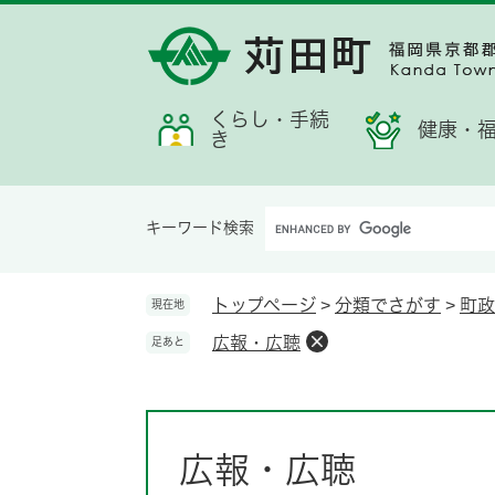
ペ
メ
メ
検
お
ー
ニ
ニ
索
す
ジ
ュ
ュ
す
す
の
ー
ー
る
め
先
を
くらし・手続
情
健康・
き
頭
飛
報
で
ば
す。
し
Google
て
キーワード検索
カ
本
ス
文
タ
へ
トップページ
>
分類でさがす
>
町政
現在地
ム
広報・広聴
足あと
検
索
本
文
広報・広聴