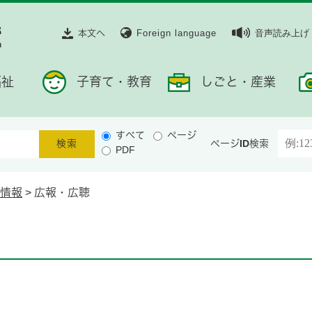
本文へ
Foreign language
音声読み上げ
福祉
子育て・教育
しごと・産業
すべて
ページ
ページID検索
PDF
情報
>
広報・広聴