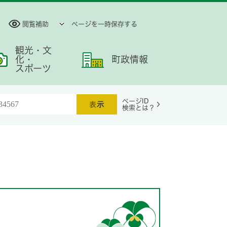
閲覧補助
ページを一時保存する
観光・文
化・
町政情報
スポーツ
ページID
検索とは？