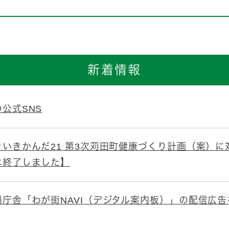
新着情報
公式SNS
きいきかんだ21 第3次苅田町健康づくり計画（案）
は終了しました】
場庁舎「わが街NAVI（デジタル案内板）」の配信広