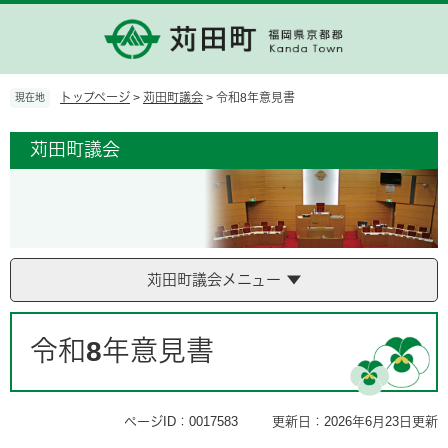
ペ
メ
ー
ニ
ジ
ュ
の
ー
先
を
トップページ
>
苅田町議会
>
令和8年意見書
現在地
頭
飛
で
ば
苅田町議会
す。
し
て
本
文
へ
苅田町議会メニュー
本
文
令和8年意見書
ページID：0017583
更新日：2026年6月23日更新