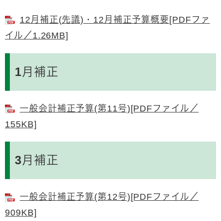
12月補正(先議)・12月補正予算概要[PDFファ
イル／1.26MB]
1月補正
一般会計補正予算(第11号)[PDFファイル／
155KB]
3月補正
一般会計補正予算(第12号)[PDFファイル／
909KB]