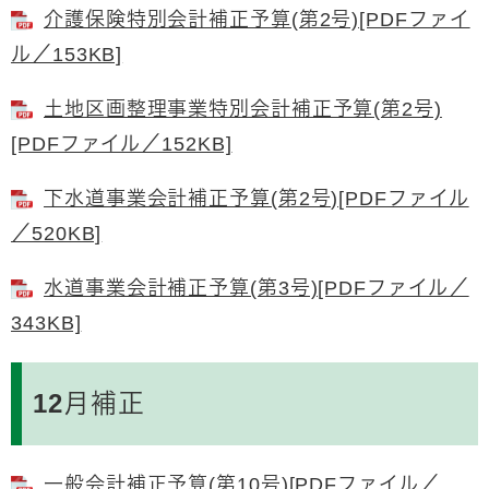
介護保険特別会計補正予算(第2号)[PDFファイ
ル／153KB]
土地区画整理事業特別会計補正予算(第2号)
[PDFファイル／152KB]
下水道事業会計補正予算(第2号)[PDFファイル
／520KB]
水道事業会計補正予算(第3号)[PDFファイル／
343KB]
12月補正
一般会計補正予算(第10号)[PDFファイル／