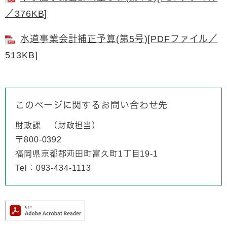
／376KB]
水道事業会計補正予算(第5号)[PDFファイル／
513KB]
このページに関するお問い合わせ先
財政課
財政担当
〒800-0392
福岡県京都郡苅田町富久町1丁目19-1
Tel：093-434-1113