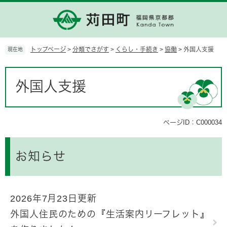
ペ
メ
ー
ニ
ジ
ュ
の
ー
先
を
トップページ
>
分類でさがす
>
くらし・手続き
>
協働
>
外国人支援
現在地
頭
飛
で
ば
本
す。
し
文
外国人支援
て
本
文
へ
ページID：C000034
お知らせ
2026年7月23日更新
外国人住民のための『生活案内リーフレット』