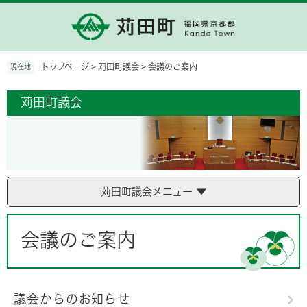
ペ
メ
ー
ニ
ジ
ュ
の
ー
先
を
トップページ
>
苅田町議会
>
会議のご案内
現在地
頭
飛
で
ば
苅田町議会
す。
し
て
本
文
へ
苅田町議会メニュー
本
文
会議のご案内
議会からのお知らせ