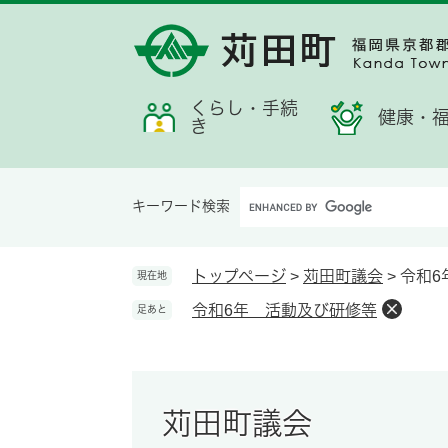
ペ
メ
メ
検
お
ー
ニ
ニ
索
す
ジ
ュ
ュ
す
す
の
ー
ー
る
め
先
を
くらし・手続
情
健康・
き
頭
飛
報
で
ば
す。
し
Google
て
キーワード検索
カ
本
ス
文
タ
へ
トップページ
>
苅田町議会
>
令和6
現在地
ム
令和6年 活動及び研修等
足あと
検
索
苅田町議会