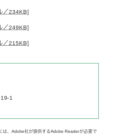
／234KB]
／249KB]
／215KB]
9-1
Adobe社が提供するAdobe Readerが必要で