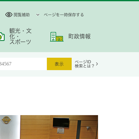
閲覧補助
ページを一時保存する
観光・文
化・
町政情報
スポーツ
ページID
検索とは？