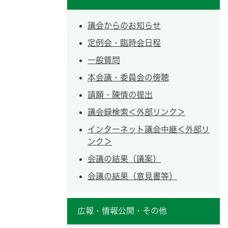
議会からのお知らせ
定例会・臨時会日程
一般質問
本会議・委員会の傍聴
請願・陳情の提出
議会録検索＜外部リンク＞
インターネット議会中継＜外部リ
ンク＞
会議の結果（議案）
会議の結果（意見書等）
広報・情報公開・その他