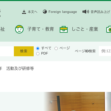
本文へ
Foreign language
音声読み上げ
福祉
子育て・教育
しごと・産業
すべて
ページ
ページID検索
PDF
年 活動及び研修等