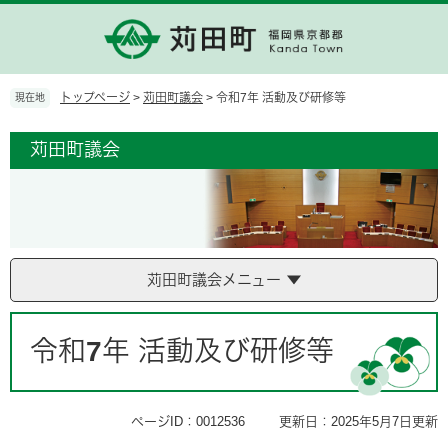
ペ
メ
ー
ニ
ジ
ュ
の
ー
先
を
トップページ
>
苅田町議会
>
令和7年 活動及び研修等
現在地
頭
飛
で
ば
苅田町議会
す。
し
て
本
文
へ
苅田町議会メニュー
本
文
令和7年 活動及び研修等
ページID：0012536
更新日：2025年5月7日更新