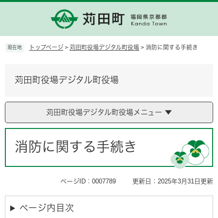
ペ
メ
ー
ニ
ジ
ュ
の
ー
先
を
トップページ
>
苅田町役場デジタル町役場
>
消防に関する手続き
現在地
頭
飛
で
ば
す。
し
苅田町役場デジタル町役場
て
本
文
苅田町役場デジタル町役場メニュー
へ
本
文
消防に関する手続き
ページID：0007789
更新日：2025年3月31日更新
ページ内目次